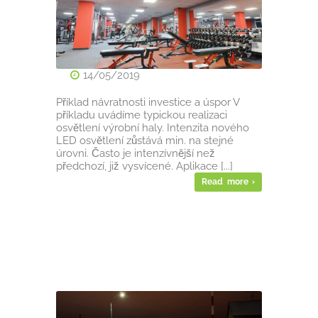
14/05/2019
Příklad návratnosti investice a úspor V
příkladu uvádíme typickou realizaci
osvětlení výrobní haly. Intenzita nového
LED osvětlení zůstává min. na stejné
úrovni. Často je intenzívnější než
předchozí, již vysvícené. Aplikace [...]
Read more ›