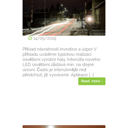
14/05/2019
Příklad návratnosti investice a úspor V
příkladu uvádíme typickou realizaci
osvětlení výrobní haly. Intenzita nového
LED osvětlení zůstává min. na stejné
úrovni. Často je intenzívnější než
předchozí, již vysvícené. Aplikace [...]
Read more ›